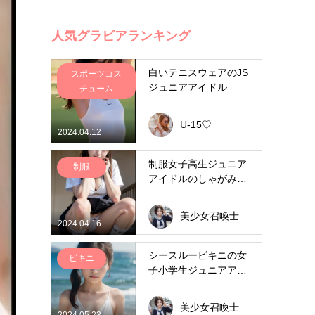
人気グラビアランキング
白いテニスウェアのJS
スポーツコス
ジュニアアイドル
チューム
U-15♡
2024.04.12
制服女子高生ジュニア
制服
アイドルのしゃがみパ
ンチラ
美少女召喚士
2024.04.16
シースルービキニの女
ビキニ
子小学生ジュニアアイ
ドルの水着グラビア
美少女召喚士
2024.05.23