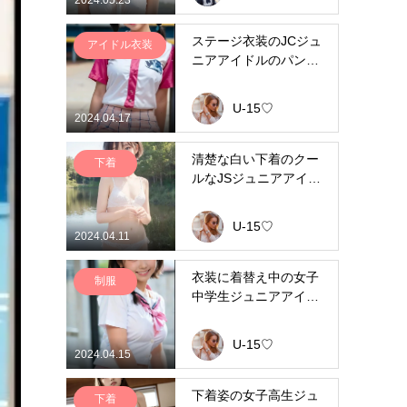
ステージ衣装のJCジュ
アイドル衣装
ニアアイドルのパンチ
ラ
U-15♡
2024.04.17
清楚な白い下着のクー
下着
ルなJSジュニアアイド
ル
U-15♡
2024.04.11
衣装に着替え中の女子
制服
中学生ジュニアアイド
ル
U-15♡
2024.04.15
下着姿の女子高生ジュ
下着