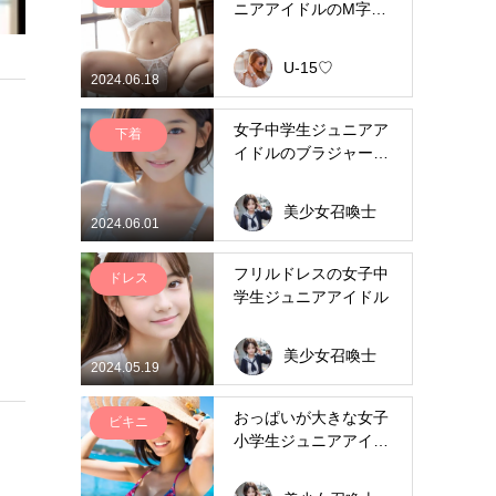
ニアアイドルのM字開
脚グラビア
U-15♡
2024.06.18
女子中学生ジュニアア
下着
イドルのブラジャーグ
ラビア
美少女召喚士
2024.06.01
フリルドレスの女子中
ドレス
学生ジュニアアイドル
美少女召喚士
2024.05.19
おっぱいが大きな女子
ビキニ
小学生ジュニアアイド
ルのビキニグラビア