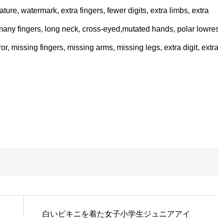
nature, watermark, extra fingers, fewer digits, extra limbs, extra
 many fingers, long neck, cross-eyed,mutated hands, polar lowres
or, missing fingers, missing arms, missing legs, extra digit, extr
白いビキニを着た女子小学生ジュニアアイ