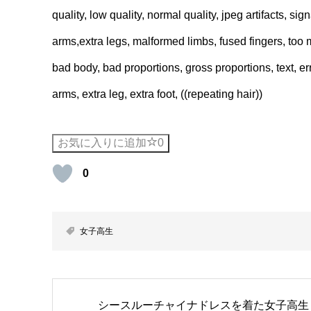
quality, low quality, normal quality, jpeg artifacts, sig
arms,extra legs, malformed limbs, fused fingers, too
bad body, bad proportions, gross proportions, text, err
arms, extra leg, extra foot, ((repeating hair))
お気に入りに追加
0
0
女子高生
シースルーチャイナドレスを着た女子高生