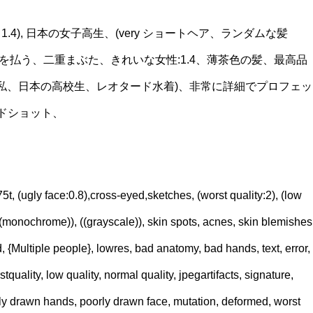
画質: 1.4), 日本の女子高生、(very ショートヘア、ランダムな髪
意を払う、二重まぶた、きれいな女性:1.4、薄茶色の髪、最高品
る私、日本の高校生、レオタード水着)、非常に詳細でプロフェッ
ドショット、
(ugly face:0.8),cross-eyed,sketches, (worst quality:2), (low
, ((monochrome)), ((grayscale)), skin spots, acnes, skin blemishes
{Multiple people}, lowres, bad anatomy, bad hands, text, error,
stquality, low quality, normal quality, jpegartifacts, signature,
ly drawn hands, poorly drawn face, mutation, deformed, worst