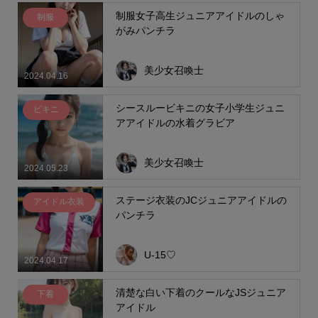
制服女子高生ジュニアアイドルのしゃ
制服
がみパンチラ
美少女召喚士
2024.04.16
シースルービキニの女子小学生ジュニ
ビキニ
アアイドルの水着グラビア
美少女召喚士
2024.05.23
ステージ衣装のJCジュニアアイドルの
アイドル衣装
パンチラ
U-15♡
2024.04.17
清楚な白い下着のクールなJSジュニア
下着
アイドル