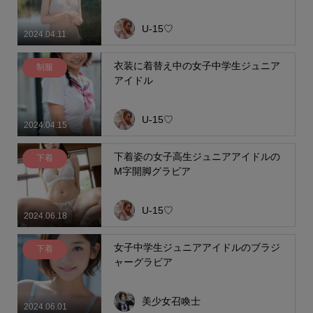
U-15♡
2024.04.11
衣装に着替え中の女子中学生ジュニア
制服
アイドル
U-15♡
2024.04.15
下着姿の女子高生ジュニアアイドルの
下着
M字開脚グラビア
U-15♡
2024.06.18
女子中学生ジュニアアイドルのブラジ
下着
ャーグラビア
美少女召喚士
2024.06.01