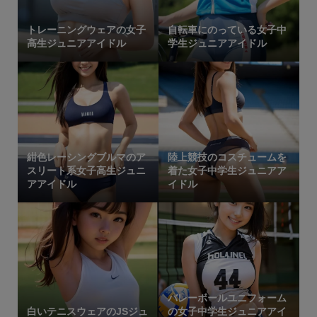
トレーニングウェアの女子
自転車にのっている女子中
高生ジュニアアイドル
学生ジュニアアイドル
紺色レーシングブルマのア
陸上競技のコスチュームを
スリート系女子高生ジュニ
着た女子中学生ジュニアア
アアイドル
イドル
バレーボールユニフォーム
白いテニスウェアのJSジュ
の女子中学生ジュニアアイ