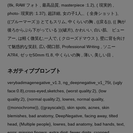
(8k, RAW フォト , 最高品質, masterpiece :1.2), ( 現実的 ,
photo- 現実的 :1.37), 超詳細, 女の子1人,、( 全身ショット ),
((ブルーマーズ )) とてもスリム, 中くらいの胸 , ((戻る)), (( 胸が
後ろからぶら下がっている ))(破片), かわいい, 白い肌、 ビュー
アー, は軽く微笑む,一人で, ( クローズドマウス ), 壁に背を向け
て魅惑的な笑顔, 広い開口部, Professional Writing , ソニー
A7R4, ゼッセ50mm f1.8, 中くらいの胸 , 薄い, 美しい目 ,
ネガティブプロンプト
verybadimagenegative_v1.3, ng_deepnegative_v1_75t, (ugly
face:0.8),cross-eyed,sketches, (worst quality:2), (low
quality:2), (normal quality:2), lowres, normal quality,
((monochrome)), ((grayscale)), skin spots, acnes, skin
blemishes, bad anatomy, DeepNegative, facing away, tilted
head, {Multiple people}, lowres, bad anatomy, bad hands, text,
error, missing fingers, extra digit, fewer digits, cropped,