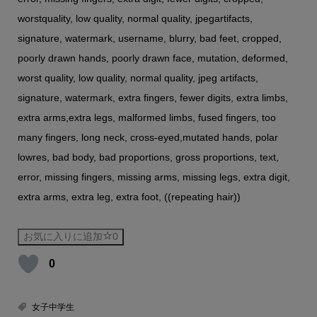
worstquality, low quality, normal quality, jpegartifacts,
signature, watermark, username, blurry, bad feet, cropped,
poorly drawn hands, poorly drawn face, mutation, deformed,
worst quality, low quality, normal quality, jpeg artifacts,
signature, watermark, extra fingers, fewer digits, extra limbs,
extra arms,extra legs, malformed limbs, fused fingers, too
many fingers, long neck, cross-eyed,mutated hands, polar
lowres, bad body, bad proportions, gross proportions, text,
error, missing fingers, missing arms, missing legs, extra digit,
extra arms, extra leg, extra foot, ((repeating hair))
お気に入りに追加
0
0
女子中学生